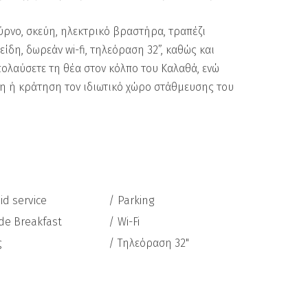
ούρνο, σκεύη, ηλεκτρικό βραστήρα, τραπέζι
ίδη, δωρεάν wi-fi, τηλεόραση 32”, καθώς και
πολαύσετε τη θέα στον κόλπο του Καλαθά, ενώ
η ή κράτηση τον ιδιωτικό χώρο στάθμευσης του
id service
Parking
de Breakfast
Wi-Fi
ς
Τηλεόραση 32"