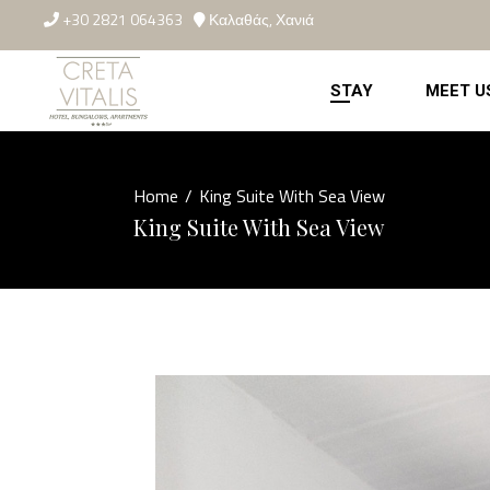
+30 2821 064363
Καλαθάς, Χανιά
STAY
MEET U
Home
/
King Suite With Sea View
King Suite With Sea View