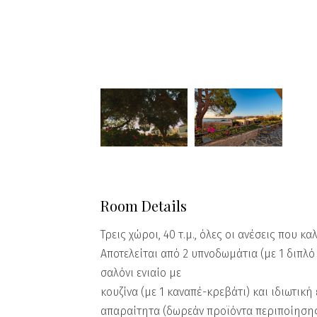
Room Details
​Τρεις χώροι, 40 τ.μ., όλες οι ανέσεις που 
Αποτελείται από 2 υπνοδωμάτια (με 1 διπλό 
σαλόνι ενιαίο με
κουζίνα (με 1 καναπέ-κρεβάτι) και ιδιωτική
απαραίτητα (δωρεάν προϊόντα περιποίησης κ