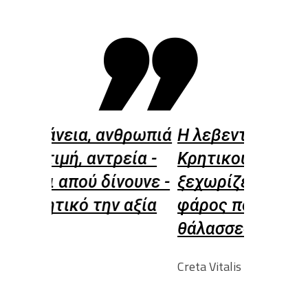
θρωπιά
Η λεβεντιά του
Της Κρή
ία -
Κρητικού - Πάντα θα
μουσικό 
ουνε -
ξεχωρίζει - Όπως ο
μαντινάδ
αξία
φάρος που το φως - Τσι
λύρα τζη
θάλασσες φωτίζει
η Ελλάδ
Creta Vitalis
Creta Vitalis