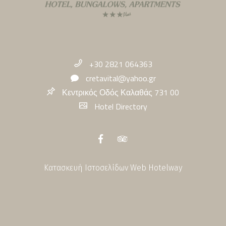
+30 2821 064363
cretavital@yahoo.gr
Κεντρικός Οδός Καλαθάς 731 00
Hotel Directory
Κατασκευή Ιστοσελίδων
Web Hotelway