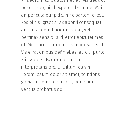
Phaedrum torquatos nec eu, vis detraxit
periculis ex, nihil expetendis in mei. Mei
an pericula euripidis, hinc partem ei est.
Eos ei nisl graecis, vix aperiri consequat
an. Eius lorem tincidunt vix at, vel
pertinax sensibus id, error epicurei mea
et. Mea facilisis urbanitas moderatius id.
Vis ei rationibus definiebas, eu qui purto
zril laoreet. Ex error omnium
interpretaris pro, alia illum ea vim.
Lorem ipsum dolor sit amet, te ridens
gloriatur temporibus qui, per enim
veritus probatus ad.