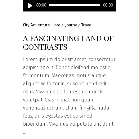
Πρόγραμμα
00:00
00:00
Αναπαραγωγής
Ήχου
City Adventure
Hotels
Journey
Travel
A FASCINATING LAND OF
CONTRASTS
Lorem ipsum dolor sit amet, consectetur
adipiscing elit. Donec eleifend molestie
fermentum. Maecenas metus augue,
aliquet ac tortor in, suscipit hendrerit
risus. Vivamus pellentesque mattis
volutpat. Cras in erat non quam
venenatis rutrum. Etiam fringilla nulla
felis, quis egestas est euismod
bibendum. Vivamus vulputate tincidunt