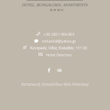
+30 2821 064363
cretavital@yahoo.gr
Κεντρικός Οδός Καλαθάς 731 00
Hotel Directory
Κατασκευή Ιστοσελίδων
Web Hotelway